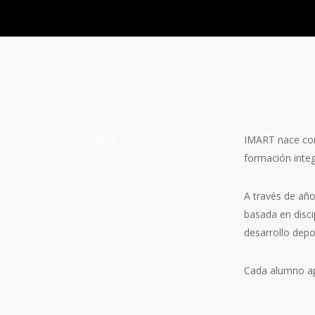
IMART nace con
역사 | Historia
formación integ
A través de año
basada en disci
desarrollo depo
Cada alumno ap