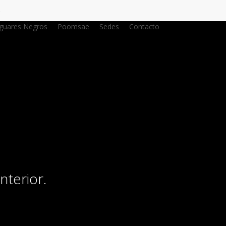
o
aguares Negros
Poomsae
Sedes
Contacto
nterior.